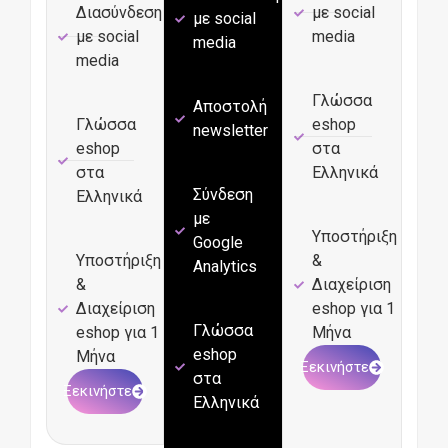
Διασύνδεση
με social
με social
με social
media
media
media
Γλώσσα
Αποστολή
Γλώσσα
eshop
newsletter
eshop
στα
στα
Ελληνικά
Σύνδεση
Ελληνικά
με
Υποστήριξη
Google
Υποστήριξη
&
Analytics
&
Διαχείριση
Διαχείριση
eshop για 1
Γλώσσα
eshop για 1
Μήνα
eshop
Μήνα
Ξεκινήστε
στα
Ξεκινήστε
Ελληνικά