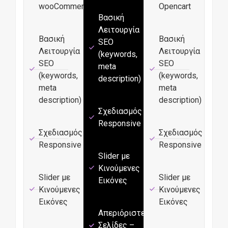
wooCommerce
Opencart
Βασική
Λειτουργία
Βασική
Βασική
SEO
Λειτουργία
Λειτουργία
(keywords,
SEO
SEO
meta
(keywords,
(keywords,
description)
meta
meta
description)
description)
Σχεδιασμός
Responsive
Σχεδιασμός
Σχεδιασμός
Responsive
Responsive
Slider με
Κινούμενες
Slider με
Slider με
Εικόνες
Κινούμενες
Κινούμενες
Εικόνες
Εικόνες
Απεριόριστες
Σελίδες –